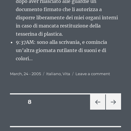
dopo aver rilasciato alle guardie un
documento firmato che li autorizza a
disporre liberamente dei miei organi interni
in caso di mancata restituzione della
tesserina di plastica.
9:37AM: sono alla scrivania, e comincia
un’altra giornata rutilante di suoni e di
colori…
Posted
Categories
on
March, 24 - 2005
Italiano
,
Vita
Leave a comment
on
Quit
this
day?
[Y/n]:
Posts
PAGE
8
PRE
NEXT
pagination
VIOU
PAG
S
E
PAG