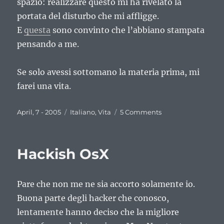
spazio: realizzare questo mi ha rivelato la
portata del disturbo che mi affligge.
E
questa
sono convinto che l’abbiano stampata
pensando a me.
Se solo avessi sottomano la materia prima, mi
farei una vita.
Posted
Categories
on
April, 7 - 2005
Italiano
,
Vita
5 Comments
on
E’
ufficiale
Hackish OsX
Pare che non me ne sia accorto solamente io.
Buona parte degli hacker che conosco,
lentamente hanno deciso che la migliore