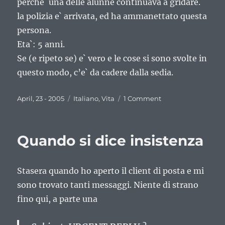
perche` una delle alunne continuava a gridare.
la polizia e` arrivata, ed ha ammanettato questa
persona.
Eta`: 5 anni.
Se (e ripeto se) e` vero e le cose si sono svolte in
questo modo, c’e` da cadere dalla sedia.
Posted
Categories
on
April, 23 - 2005
Italiano
,
Vita
1 Comment
on
Si
sono
fumati
Quando si dice insistenza
il
cervello
Stasera quando ho aperto il client di posta e mi
sono trovato tanti messaggi. Niente di strano
fino qui, a parte una