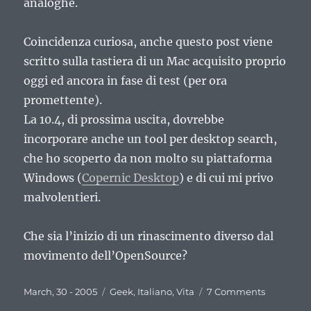
analoghe.
Coincidenza curiosa, anche questo post viene
scritto sulla tastiera di un Mac acquisito proprio
oggi ed ancora in fase di test (per ora
promettente).
La 10.4, di prossima uscita, dovrebbe
incorporare anche un tool per desktop search,
che ho scoperto da non molto su piattaforma
Windows (
Copernic Desktop
) e di cui mi privo
malvolentieri.
Che sia l’inizio di un rinascimento diverso dal
movimento dell’OpenSource?
Posted
Categories
on
March, 30 - 2005
Geek
,
Italiano
,
Vita
7 Comments
on
Hackish