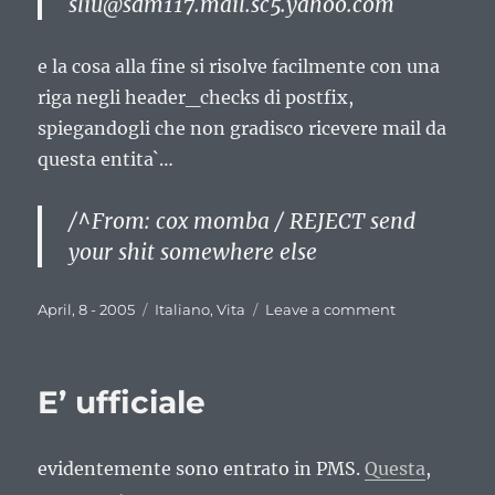
sliu@sdm117.mail.sc5.yahoo.com
e la cosa alla fine si risolve facilmente con una
riga negli header_checks di postfix,
spiegandogli che non gradisco ricevere mail da
questa entita`…
/^From: cox momba / REJECT send
your shit somewhere else
Posted
Categories
on
April, 8 - 2005
Italiano
,
Vita
Leave a comment
on
Quando
si
dice
E’ ufficiale
insistenza
evidentemente sono entrato in PMS.
Questa
,