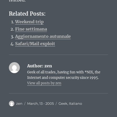
testbed.
Related Posts:
Weekend trip
Fine settimana
Aggiornamento autunnale
Safari/Mail exploit
Author:
zen
Geek of all trades, having fun with *NIX, the
Internet and computer security since 1995.
View all posts by zen
Author
Posted
Categories
zen
March, 13 - 2005
Geek
,
Italiano
on