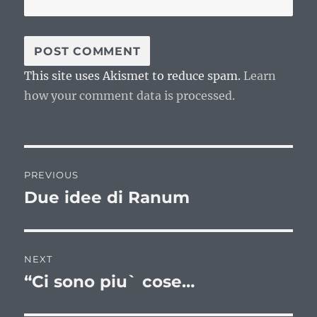
This site uses Akismet to reduce spam.
Learn
how your comment data is processed.
Post
PREVIOUS
navigation
Due idee di Ranum
Previous
post:
NEXT
“Ci sono piu` cose…
Next
post: